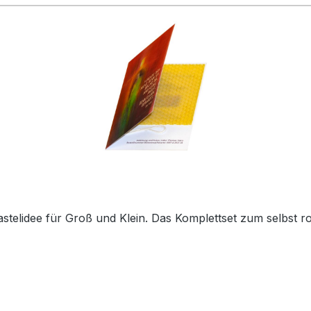
Kerze aus Bienenwachs selber drehen - schöne Bastelidee fü