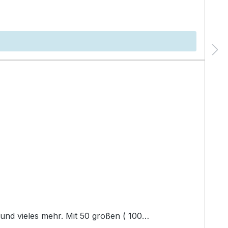
Haftnotizblock für viele Gelegenheiten. Die spontane Idee notieren, die Einkäufe planen oder als Lesezeichen und vieles mehr. Mit 50 großen ( 100…