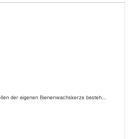
r Groß und Klein. Das Komplettset zum selbst rollen der eigenen Bienenwachskerze besteh…