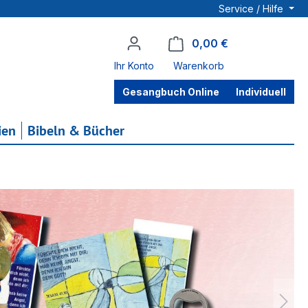
Service / Hilfe
0,00 €
Warenkorb enthä
Ihr Konto
Warenkorb
Gesangbuch Online
Individuell
ien
Bibeln & Bücher