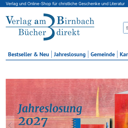
Verlag und Online-Shop für christliche Geschenke und Literatur
 Hauptinhalt springen
Zur Suche springen
Zur Hauptnavigation springen
Bestseller & Neu
Jahreslosung
Gemeinde
Ka
Bildergalerie überspringen