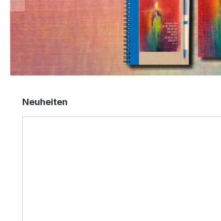
Produktgalerie überspringen
Neuheiten