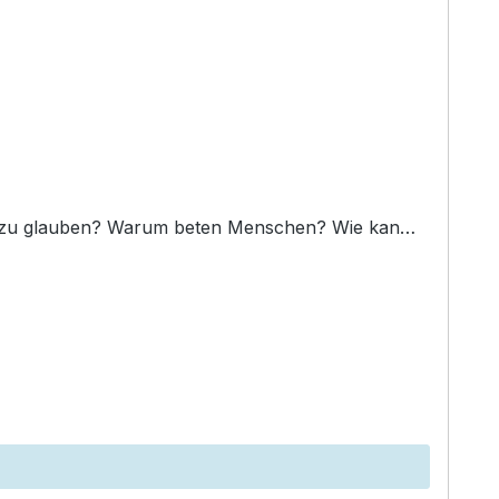
nager und junge Jugendliche Was bedeutet es, an Gott zu glauben? Warum beten Menschen? Wie kan…