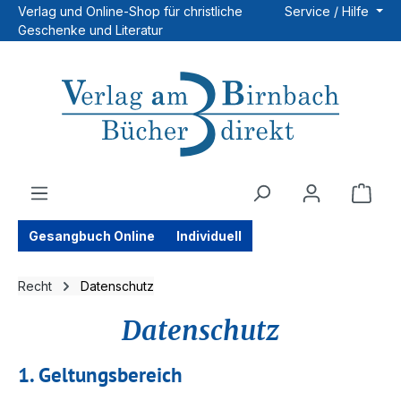
Verlag und Online-Shop für christliche
Service / Hilfe
Zum Hauptinhalt springen
Geschenke und Literatur
Ware
Gesangbuch Online
Individuell
Recht
Datenschutz
Datenschutz
1. Geltungsbereich