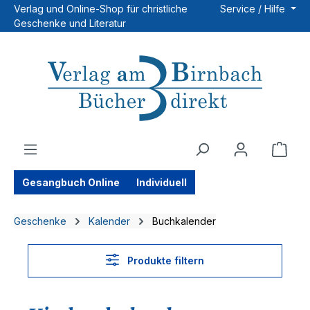
Verlag und Online-Shop für christliche
Service / Hilfe
Zum Hauptinhalt springen
Geschenke und Literatur
Ware
Gesangbuch Online
Individuell
Geschenke
Kalender
Buchkalender
Produkte filtern