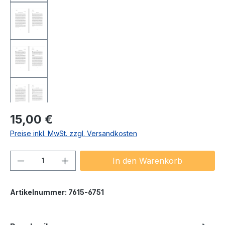
Regulärer Preis:
15,00 €
Preise inkl. MwSt. zzgl. Versandkosten
Produkt Anzahl: Gib den gewünschten We
In den Warenkorb
Artikelnummer:
7615-6751