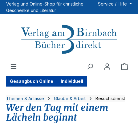
Verlag und Online-Shop für christliche
Service / Hilfe
Zum Hauptinhalt springen
Geschenke und Literatur
Ware
Gesangbuch Online
Individuell
Themen & Anlässe
Glaube & Arbeit
Besuchsdienst
Wer den Tag mit einem
Lächeln beginnt