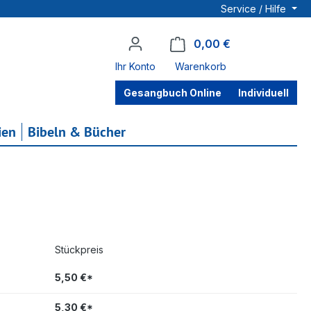
Service / Hilfe
0,00 €
Warenkorb enthä
Ihr Konto
Warenkorb
Gesangbuch Online
Individuell
ien
Bibeln & Bücher
Stückpreis
5,50 €*
5,30 €*