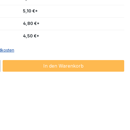
5,10 €*
4,80 €*
4,50 €*
ndkosten
ib den gewünschten Wert ein oder benu
In den Warenkorb