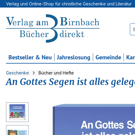
Verlag und Online-Shop für christliche Geschenke und Literatur
 Hauptinhalt springen
Zur Suche springen
Zur Hauptnavigation springen
Bestseller & Neu
Jahreslosung
Gemeinde
Ka
Geschenke
Bücher und Hefte
An Gottes Segen ist alles gele
Bildergalerie überspringen