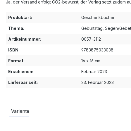
Ja, der Versand erfolgt CO2‑bewusst; der Verlag setzt zudem 
Produktart:
Geschenkbücher
Thema:
Geburtstag
, Segen/Gebe
Artikelnummer:
0057-3112
ISBN:
9783875033038
Format:
16 x 16 cm
Erschienen:
Februar 2023
Lieferbar seit:
23. Februar 2023
Variante
Produktgalerie überspringen