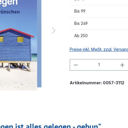
Bis
99
Bis
249
Ab
250
Preise inkl. MwSt. zzgl. Versa
Produkt Anzahl: G
Artikelnummer:
0057-3112
en ist alles gelegen - gebun"