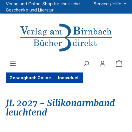
Verlag und Online-Shop für christliche
Service / Hilfe
Zum Hauptinhalt springen
Geschenke und Literatur
Ware
Gesangbuch Online
Individuell
JL 2027 - Silikonarmband
leuchtend