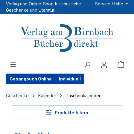
Verlag und Online-Shop für christliche
Service / Hilfe
Zum Hauptinhalt springen
Geschenke und Literatur
Ware
Gesangbuch Online
Individuell
Geschenke
Kalender
Taschenkalender
Produkte filtern