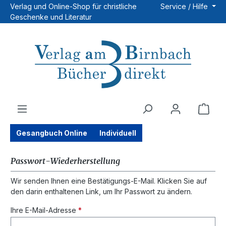
Verlag und Online-Shop für christliche
Service / Hilfe
Zum Hauptinhalt springen
Geschenke und Literatur
Ware
Gesangbuch Online
Individuell
Passwort-Wiederherstellung
Wir senden Ihnen eine Bestätigungs-E-Mail. Klicken Sie auf
den darin enthaltenen Link, um Ihr Passwort zu ändern.
Ihre E-Mail-Adresse
*