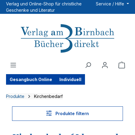
Verlag und Online-Shop für christliche
Service / Hilfe
Zum Hauptinhalt springen
Geschenke und Literatur
Ware
Gesangbuch Online
Individuell
Produkte
Kirchenbedarf
Produkte filtern