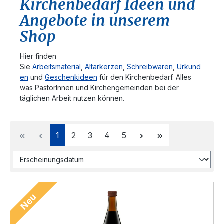
Kirchenbedarf Ideen und
Angebote in unserem
Shop
Hier finden
Sie
Arbeitsmaterial
,
Altarkerzen
,
Schreibwaren
,
Urkund
en
und
Geschenkideen
für den Kirchenbedarf. Alles
was PastorInnen und Kirchengemeinden bei der
täglichen Arbeit nutzen können.
Seite
Seite
Seite
Seite
Seite
1
2
3
4
5
Neu