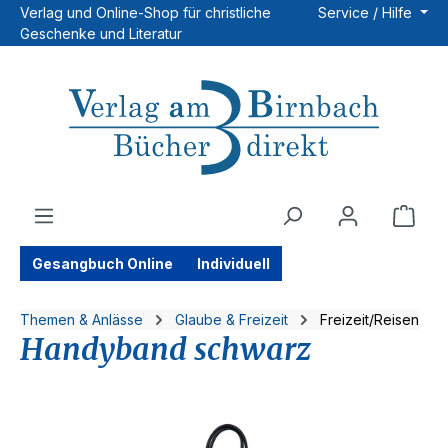
Verlag und Online-Shop für christliche
Service / Hilfe
Zum Hauptinhalt springen
Geschenke und Literatur
Ware
Gesangbuch Online
Individuell
Themen & Anlässe
Glaube & Freizeit
Freizeit/Reisen
Handyband schwarz
Bildergalerie überspringen