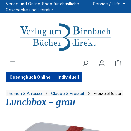
Verlag und Online-Shop für christliche
Service / Hilfe
Zum Hauptinhalt springen
Geschenke und Literatur
Ware
Gesangbuch Online
Individuell
Themen & Anlässe
Glaube & Freizeit
Freizeit/Reisen
Lunchbox - grau
Bildergalerie überspringen