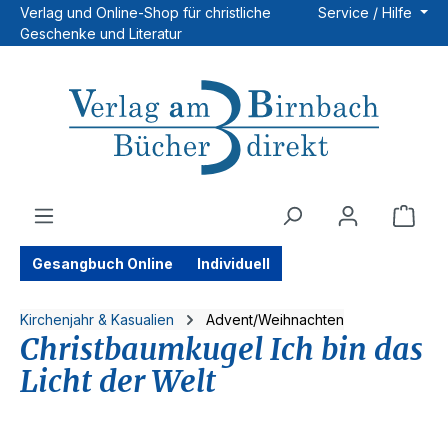
Verlag und Online-Shop für christliche
Service / Hilfe
Zum Hauptinhalt springen
Geschenke und Literatur
Ware
Gesangbuch Online
Individuell
Kirchenjahr & Kasualien
Advent/Weihnachten
Christbaumkugel Ich bin das
Licht der Welt