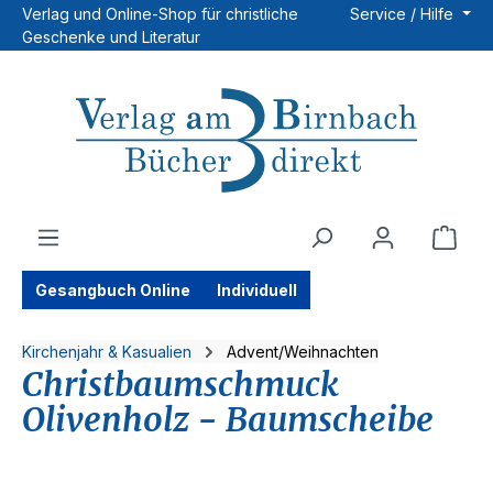
Verlag und Online-Shop für christliche
Service / Hilfe
Zum Hauptinhalt springen
Geschenke und Literatur
Ware
Gesangbuch Online
Individuell
Kirchenjahr & Kasualien
Advent/Weihnachten
Christbaumschmuck
Olivenholz - Baumscheibe