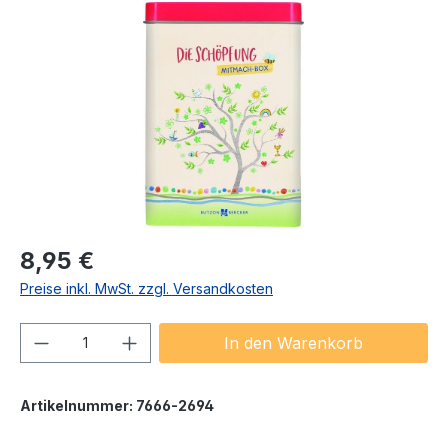
Bildergalerie überspringen
Regulärer Preis:
8,95 €
Preise inkl. MwSt. zzgl. Versandkosten
Produkt Anzahl: Gib den gewünschten We
In den Warenkorb
Artikelnummer:
7666-2694