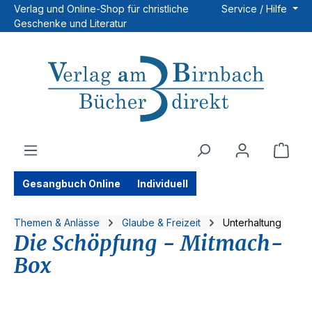
Verlag und Online-Shop für christliche
Service / Hilfe
Zum Hauptinhalt springen
Geschenke und Literatur
Ware
Gesangbuch Online
Individuell
Themen & Anlässe
Glaube & Freizeit
Unterhaltung
Die Schöpfung - Mitmach-
Box