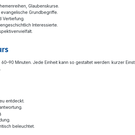
hemenreihen, Glaubenskurse.
d evangelische Grundbegriffe.
d Vertiefung.
engeschichtlich Interessierte.
ektivenvielfalt.
urs
à 60–90 Minuten. Jede Einheit kann so gestaltet werden: kurzer Eins
.
eu entdeckt.
antwortung.
.
ldung.
itisch beleuchtet.