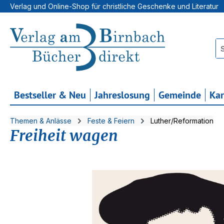
Verlag und Online-Shop für christliche Geschenke und Literatur
 Hauptinhalt springen
Zur Suche springen
Zur Hauptnavigation springen
Bestseller & Neu
Jahreslosung
Gemeinde
Ka
Themen & Anlässe
Feste & Feiern
Luther/Reformation
Freiheit wagen
Bildergalerie überspringen