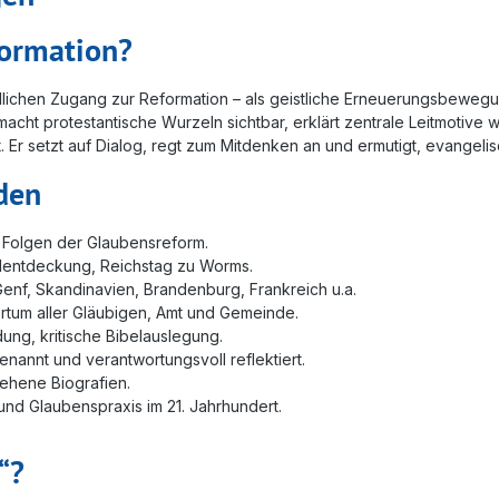
formation?
ndlichen Zugang zur Reformation – als geistliche Erneuerungsbewegun
cht protestantische Wurzeln sichtbar, erklärt zentrale Leitmotive 
 Er setzt auf Dialog, regt zum Mitdenken an und ermutigt, evangelis
den
 Folgen der Glaubensreform.
belentdeckung, Reichstag zu Worms.
enf, Skandinavien, Brandenburg, Frankreich u.a.
tertum aller Gläubigen, Amt und Gemeinde.
ldung, kritische Bibelauslegung.
enannt und verantwortungsvoll reflektiert.
sehene Biografien.
und Glaubenspraxis im 21. Jahrhundert.
“?