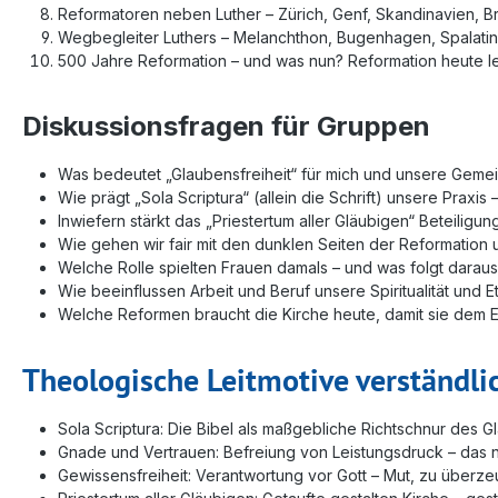
Reformatoren neben Luther – Zürich, Genf, Skandinavien, B
Wegbegleiter Luthers – Melanchthon, Bugenhagen, Spalatin
500 Jahre Reformation – und was nun? Reformation heute l
Diskussionsfragen für Gruppen
Was bedeutet „Glaubensfreiheit“ für mich und unsere Geme
Wie prägt „Sola Scriptura“ (allein die Schrift) unsere Praxi
Inwiefern stärkt das „Priestertum aller Gläubigen“ Beteilig
Wie gehen wir fair mit den dunklen Seiten der Reformation 
Welche Rolle spielten Frauen damals – und was folgt daraus
Wie beeinflussen Arbeit und Beruf unsere Spiritualität und E
Welche Reformen braucht die Kirche heute, damit sie dem 
Theologische Leitmotive verständlic
Sola Scriptura: Die Bibel als maßgebliche Richtschnur des G
Gnade und Vertrauen: Befreiung von Leistungsdruck – das 
Gewissensfreiheit: Verantwortung vor Gott – Mut, zu überze