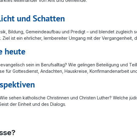
estärktes Miteinander von Amt und Gemeinde.
icht und Schatten
sik, Bildung, Gemeindeaufbau und Predigt – und blendet zugleich sch
 Ziel ist ein ehrlicher, lernbereiter Umgang mit der Vergangenheit, d
e heute
evangelisch sein im Berufsalltag? Wie gelingen Beteiligung und Tei
ulse für Gottesdienst, Andachten, Hauskreise, Konfirmandenarbeit u
rspektiven
 Wie sehen katholische Christinnen und Christen Luther? Welche jüdi
ist der Einheit und des Dialogs.
sse?