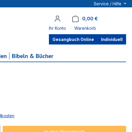
Service / Hilfe
0,00 €
Warenkorb enthä
Ihr Konto
Warenkorb
Gesangbuch Online
Individuell
ien
Bibeln & Bücher
ndkosten
ib den gewünschten Wert ein oder benu
In den Warenkorb