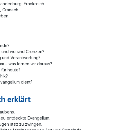
randenburg, Frankreich.
, Cranach.
eben.
inde?
s – und wo sind Grenzen?
ung und Verantwortung?
um – was lernen wir daraus?
 für heute?
thik?
Evangelium dient?
h erklärt
laubens.
neu entdeckte Evangelium.
ugen statt zu zwingen.