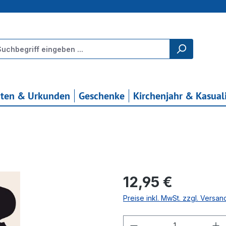
rten & Urkunden
Geschenke
Kirchenjahr & Kasual
Regulärer Preis:
12,95 €
Preise inkl. MwSt. zzgl. Versa
Produkt Anzahl: G