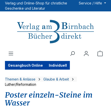
Verlag und Online-Shop für christliche
Service / Hilfe
Zum Hauptinhalt springen
Geschenke und Literatur
Ware
Gesangbuch Online
Individuell
Themen & Anlässe
Glaube & Arbeit
Luther/Reformation
Poster einzeln-Steine im
Wasser