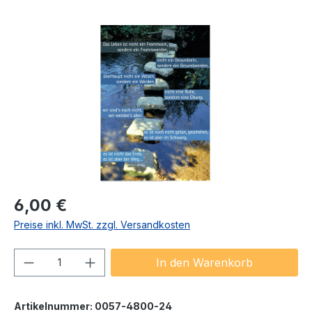
Bildergalerie überspringen
Regulärer Preis:
6,00 €
Preise inkl. MwSt. zzgl. Versandkosten
Produkt Anzahl: Gib den gewünschten We
In den Warenkorb
Artikelnummer:
0057-4800-24