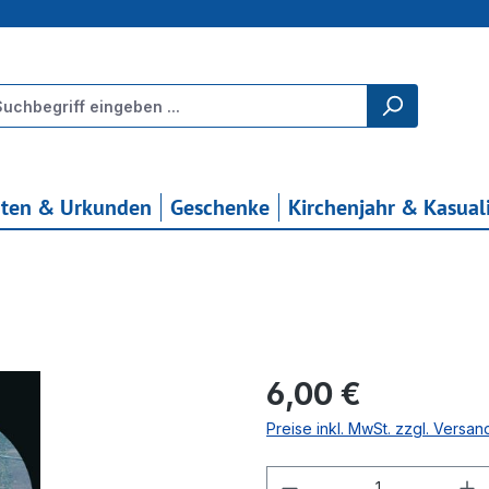
rten & Urkunden
Geschenke
Kirchenjahr & Kasual
Regulärer Preis:
6,00 €
Preise inkl. MwSt. zzgl. Versa
Produkt Anzahl: G