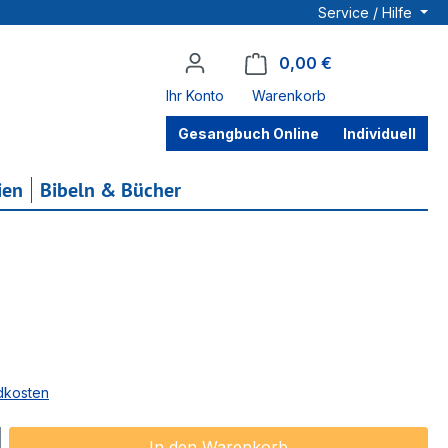
Service / Hilfe
0,00 €
Warenkorb enthä
Ihr Konto
Warenkorb
Gesangbuch Online
Individuell
ien
Bibeln & Bücher
ndkosten
ib den gewünschten Wert ein oder benu
In den Warenkorb