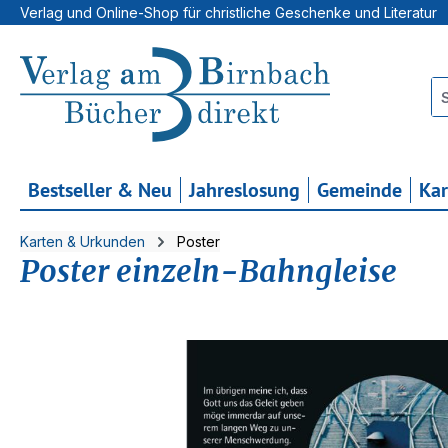
Verlag und Online-Shop für christliche Geschenke und Literatur
 Hauptinhalt springen
Zur Suche springen
Zur Hauptnavigation springen
Bestseller & Neu
Jahreslosung
Gemeinde
Ka
Karten & Urkunden
Poster
Poster einzeln-Bahngleise
Bildergalerie überspringen