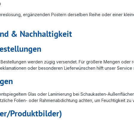
n
ahreslosung, ergänzenden Postern derselben Reihe oder einer klei
and & Nachhaltigkeit
estellungen
ere Bestellungen werden zügig versendet. Für größere Mengen ode
Reklamationen oder besonderen Lieferwünschen hilft unser Service s
ngen
entspiegeltem Glas oder Laminierung bei Schaukasten‑Außenflächen
zliche Folien‑ oder Rahmenabdichtung achten, um Feuchtigkeit zu 
der/Produktbilder)