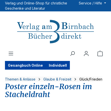
Verlag und Online-Shop für christliche
Service / Hilfe
Zum Hauptinhalt springen
Geschenke und Literatur
Ware
Gesangbuch Online
Individuell
Themen & Anlässe
Glaube & Freizeit
Glück/Frieden
Poster einzeln-Rosen im
Stacheldraht