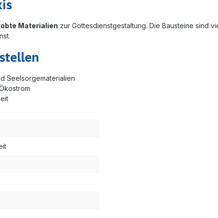
xis
robte Materialien
zur Gottesdienstgestaltung. Die Bausteine sind vie
nst.
stellen
nd Seelsorgematerialien
 Ökostrom
eit
it