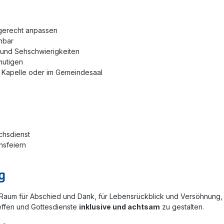
sgerecht anpassen
anbar
- und Sehschwierigkeiten
mutigen
r Kapelle oder im Gemeindesaal
chsdienst
nsfeiern
g
t Raum für Abschied und Dank, für Lebensrückblick und Versöhnung, 
effen und Gottesdienste
inklusive und achtsam
zu gestalten.