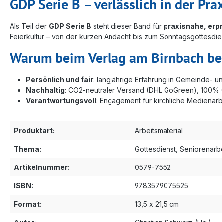
GDP Serie B – verlässlich in der Pra
Als Teil der
GDP Serie B
steht dieser Band für
praxisnahe, erp
Feierkultur – von der kurzen Andacht bis zum Sonntagsgottesdie
Warum beim Verlag am Birnbach be
Persönlich und fair
: langjährige Erfahrung in Gemeinde- u
Nachhaltig
: CO2-neutraler Versand (DHL GoGreen), 100%
Verantwortungsvoll
: Engagement für kirchliche Medienarb
Produktart:
Arbeitsmaterial
Thema:
Gottesdienst
, Seniorenarbe
Artikelnummer:
0579-7552
ISBN:
9783579075525
Format:
13,5 x 21,5 cm