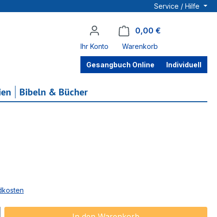
Service / Hilfe
0,00 €
Warenkorb enthä
Ihr Konto
Warenkorb
Gesangbuch Online
Individuell
ien
Bibeln & Bücher
ndkosten
ib den gewünschten Wert ein oder benu
In den Warenkorb