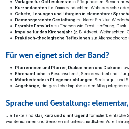
Vorlagen für Gottesdienste
in Pflegeheimen, Seniorenre
Kurzandachten
für Zimmerandachten, Wohnbereiche oder
Gebete, Lesungen und Liturgien in elementarer Sprach
Demenzgerechte Gestaltung
mit klarer Struktur, Wiede
Erprobte Entwürfe
zu Themen wie Trost, Hoffnung, Dank,
Impulse für das Kirchenjahr
(z. B. Advent, Weihnachten, O
Praktisch-theologische Reflexionen
zur Altenseelsorge u
Für wen eignet sich der Band?
Pfarrerinnen und Pfarrer, Diakoninnen und Diakone
sowi
Ehrenamtliche
in Besuchsdienst, Seniorenarbeit und Litur
Mitarbeitende in Pflegeeinrichtungen
, Seelsorge- und S
Angehörige
, die geistliche Impulse in den Alltag integrier
Sprache und Gestaltung: elementar,
Die Texte sind
klar, kurz und sinntragend
formuliert: einfach
wie Seniorinnen und Senioren mit unterschiedlichen Vorerfahrun