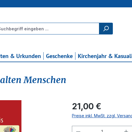
rten & Urkunden
Geschenke
Kirchenjahr & Kasual
t alten Menschen
Regulärer Preis:
21,00 €
Preise inkl. MwSt. zzgl. Versa
Produkt Anzahl: G