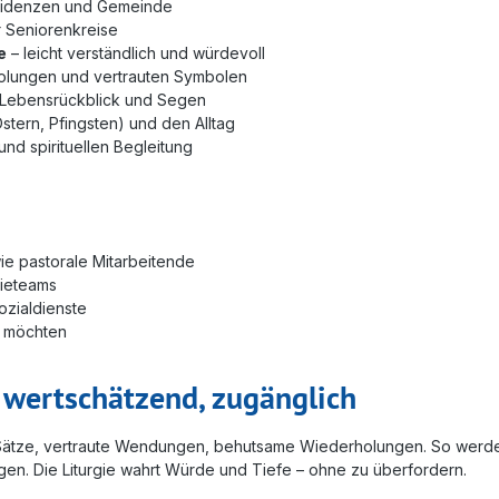
sidenzen und Gemeinde
 Seniorenkreise
e
– leicht verständlich und würdevoll
rholungen und vertrauten Symbolen
 Lebensrückblick und Segen
stern, Pfingsten) und den Alltag
nd spirituellen Begleitung
e pastorale Mitarbeitende
gieteams
ozialdienste
en möchten
 wertschätzend, zugänglich
e Sätze, vertraute Wendungen, behutsame Wiederholungen. So werd
gen. Die Liturgie wahrt Würde und Tiefe – ohne zu überfordern.