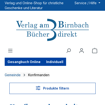
Verlag und Online-Shop für christliche
Service / Hilfe
Zum Hauptinhalt springen
Geschenke und Literatur
Ware
Gesangbuch Online
Individuell
Gemeinde
Konfirmanden
Produkte filtern