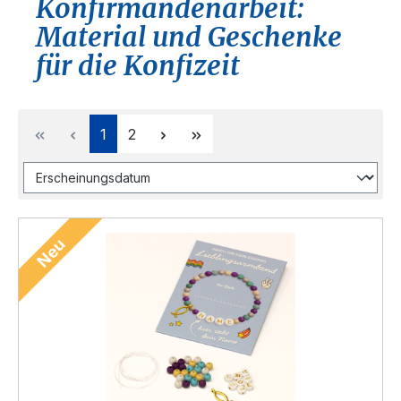
Konfirmandenarbeit:
Material und Geschenke
für die Konfizeit
Seite
Seite
1
2
Neu