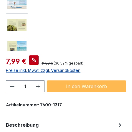
Verkaufspreis:
%
7,99 €
Regulärer Preis:
11,50 €
(30.52% gespart)
Preise inkl. MwSt. zzgl. Versandkosten
Produkt Anzahl: Gib den gewünschten We
In den Warenkorb
Artikelnummer:
7600-1317
Beschreibung