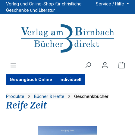
Verlag und Online-Shop für christliche
Service / Hilfe
Zum Hauptinhalt springen
Geschenke und Literatur
Ware
Gesangbuch Online
Individuell
Produkte
Bücher & Hefte
Geschenkbücher
Reife Zeit
Bildergalerie überspringen