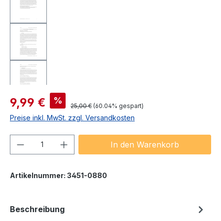
Verkaufspreis:
%
9,99 €
Regulärer Preis:
25,00 €
(60.04% gespart)
Preise inkl. MwSt. zzgl. Versandkosten
Produkt Anzahl: Gib den gewünschten We
In den Warenkorb
Artikelnummer:
3451-0880
Beschreibung