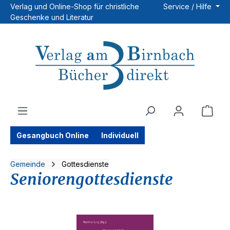
Verlag und Online-Shop für christliche
Service / Hilfe
Zum Hauptinhalt springen
Geschenke und Literatur
Ware
Gesangbuch Online
Individuell
Gemeinde
Gottesdienste
Seniorengottesdienste
Bildergalerie überspringen