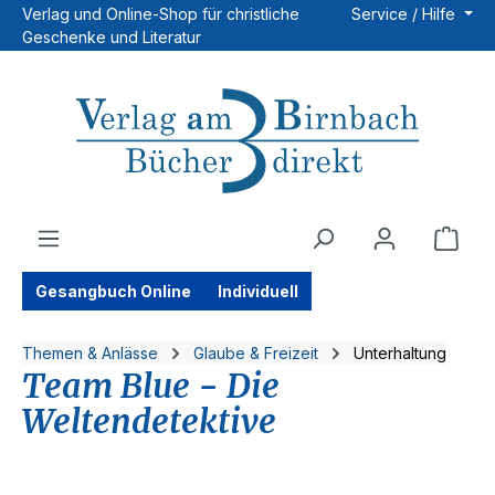
Verlag und Online-Shop für christliche
Service / Hilfe
Zum Hauptinhalt springen
Geschenke und Literatur
Ware
Gesangbuch Online
Individuell
Themen & Anlässe
Glaube & Freizeit
Unterhaltung
Team Blue - Die
Weltendetektive