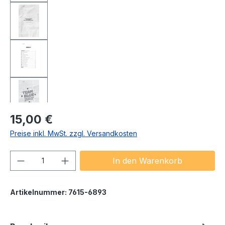
Regulärer Preis:
15,00 €
Preise inkl. MwSt. zzgl. Versandkosten
Produkt Anzahl: Gib den gewünschten We
In den Warenkorb
Artikelnummer:
7615-6893