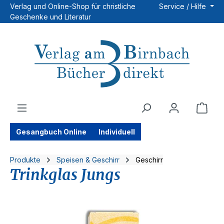
Verlag und Online-Shop für christliche
Service / Hilfe
Zum Hauptinhalt springen
Geschenke und Literatur
Ware
Gesangbuch Online
Individuell
Produkte
Speisen & Geschirr
Geschirr
Trinkglas Jungs
Bildergalerie überspringen