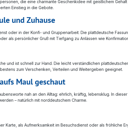
personen, die eine charmante Geschenkidee mit geistlichem Gehalt
rten Einstieg in die Gebote.
hule und Zuhause
enst oder in der Konfi- und Gruppenarbeit: Die plattdeutsche Fass
– oder als persönlicher Gruß mit Tiefgang zu Anlässen wie Konfirmat
he und ist schnell zur Hand. Die leicht verständlichen plattdeutsche
st bestens zum Verschenken, Verteilen und Weitergeben geeignet.
aufs Maul geschaut
ubensworte nah an den Alltag: ehrlich, kräftig, lebensklug. In diese
t werden – natürlich mit norddeutschem Charme.
einer Karte, als Aufmerksamkeit im Besuchsdienst oder als fröhlich