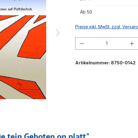
Ab
50
Preise inkl. MwSt. zzgl. Versa
Produkt Anzahl: G
Artikelnummer:
8750-0142
e tein Geboten op platt"