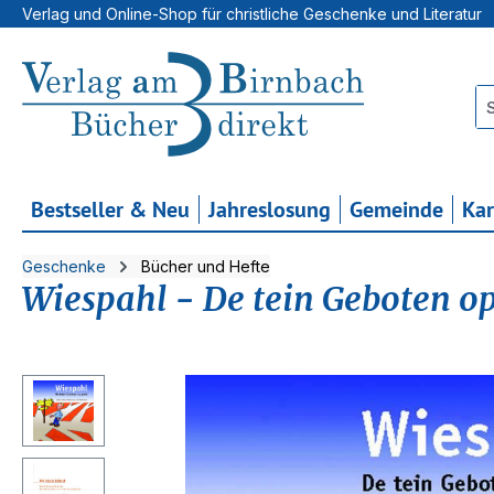
Verlag und Online-Shop für christliche Geschenke und Literatur
 Hauptinhalt springen
Zur Suche springen
Zur Hauptnavigation springen
Bestseller & Neu
Jahreslosung
Gemeinde
Ka
Geschenke
Bücher und Hefte
Wiespahl - De tein Geboten op
Bildergalerie überspringen