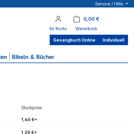
Service / Hilfe
0,00 €
Warenkorb enthä
Ihr Konto
Warenkorb
Gesangbuch Online
Individuell
ien
Bibeln & Bücher
Stückpreis
1,40 €*
1,20 €*