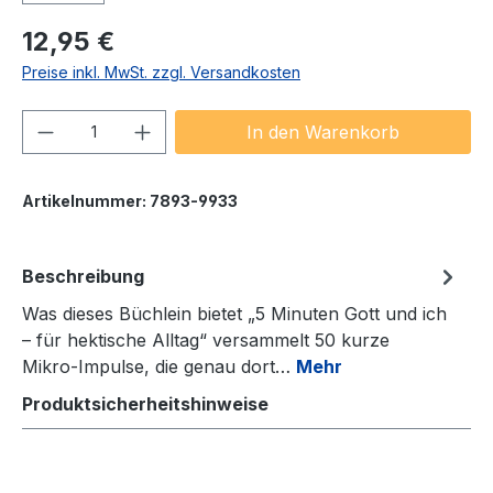
Regulärer Preis:
12,95 €
Preise inkl. MwSt. zzgl. Versandkosten
Produkt Anzahl: Gib den gewünschten We
In den Warenkorb
Artikelnummer:
7893-9933
Beschreibung
Was dieses Büchlein bietet „5 Minuten Gott und ich
– für hektische Alltag“ versammelt 50 kurze
Mikro‑Impulse, die genau dort…
Mehr
Produktsicherheitshinweise