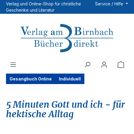
Verlag und Online-Shop für christliche
Service / Hilfe
Zum Hauptinhalt springen
Geschenke und Literatur
Ware
Gesangbuch Online
Individuell
5 Minuten Gott und ich - für
hektische Alltag