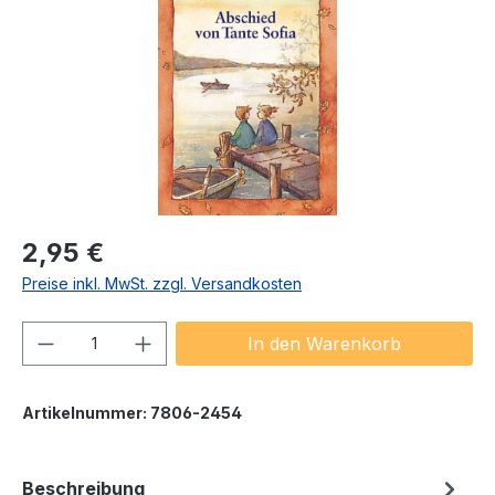
Regulärer Preis:
2,95 €
Preise inkl. MwSt. zzgl. Versandkosten
Produkt Anzahl: Gib den gewünschten We
In den Warenkorb
Artikelnummer:
7806-2454
Beschreibung