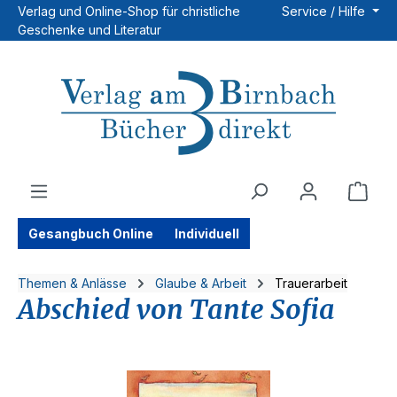
Verlag und Online-Shop für christliche
Service / Hilfe
Zum Hauptinhalt springen
Geschenke und Literatur
Ware
Gesangbuch Online
Individuell
Themen & Anlässe
Glaube & Arbeit
Trauerarbeit
Abschied von Tante Sofia
Bildergalerie überspringen