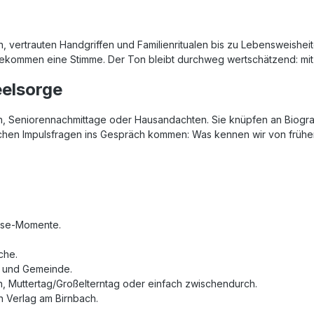
ertrauten Handgriffen und Familienritualen bis zu Lebensweisheiten
bekommen eine Stimme. Der Ton bleibt durchweg wertschätzend: mit
elsorge
n, Seniorennachmittage oder Hausandachten. Sie knüpfen an Biograf
achen Impulsfragen ins Gespräch kommen: Was kennen wir von frühe
lese‑Momente.
che.
ge und Gemeinde.
 Muttertag/Großelterntag oder einfach zwischendurch.
n Verlag am Birnbach.