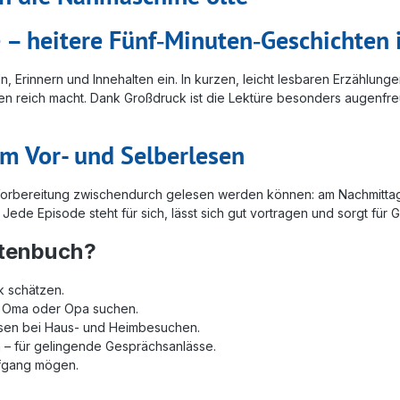
 – heitere Fünf‑Minuten‑Geschichten
, Erinnern und Innehalten ein. In kurzen, leicht lesbaren Erzählun
en reich macht. Dank Großdruck ist die Lektüre besonders augenfreun
zum Vor- und Selberlesen
Vorbereitung zwischendurch gelesen werden können: am Nachmittag 
de Episode steht für sich, lässt sich gut vortragen und sorgt für Ge
htenbuch?
k schätzen.
ür Oma oder Opa suchen.
esen bei Haus- und Heimbesuchen.
n – für gelingende Gesprächsanlässe.
efgang mögen.