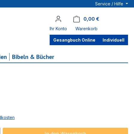
Service / Hilfe
0,00 €
Warenkorb enthä
Ihr Konto
Warenkorb
Gesangbuch Online
Individuell
ien
Bibeln & Bücher
ndkosten
ib den gewünschten Wert ein oder benu
In den Warenkorb