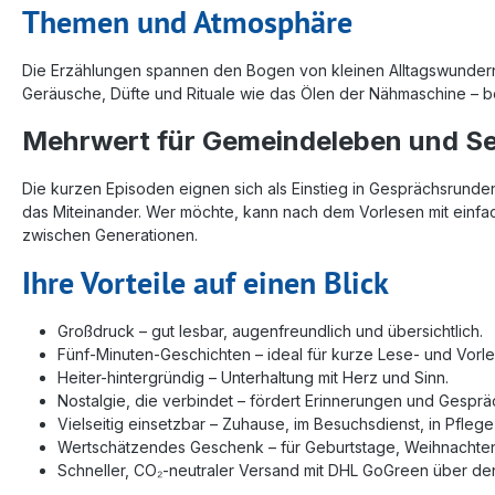
Themen und Atmosphäre
Die Erzählungen spannen den Bogen von kleinen Alltagswundern, v
Geräusche, Düfte und Rituale wie das Ölen der Nähmaschine – 
Mehrwert für Gemeindeleben und Se
Die kurzen Episoden eignen sich als Einstieg in Gesprächsrunde
das Miteinander. Wer möchte, kann nach dem Vorlesen mit einf
zwischen Generationen.
Ihre Vorteile auf einen Blick
Großdruck – gut lesbar, augenfreundlich und übersichtlich.
Fünf‑Minuten‑Geschichten – ideal für kurze Lese- und Vor
Heiter-hintergründig – Unterhaltung mit Herz und Sinn.
Nostalgie, die verbindet – fördert Erinnerungen und Gesprä
Vielseitig einsetzbar – Zuhause, im Besuchsdienst, in Pfle
Wertschätzendes Geschenk – für Geburtstage, Weihnachten,
Schneller, CO₂‑neutraler Versand mit DHL GoGreen über de