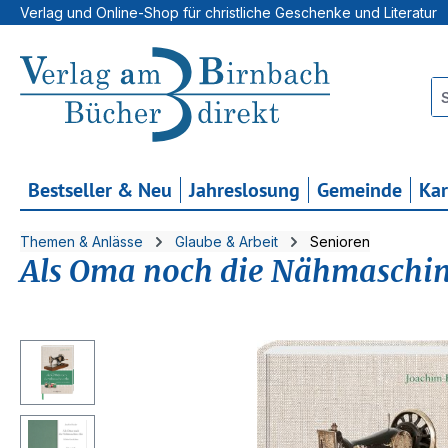
Verlag und Online-Shop für christliche Geschenke und Literatur
 Hauptinhalt springen
Zur Suche springen
Zur Hauptnavigation springen
Bestseller & Neu
Jahreslosung
Gemeinde
Ka
Themen & Anlässe
Glaube & Arbeit
Senioren
Als Oma noch die Nähmaschin
Bildergalerie überspringen