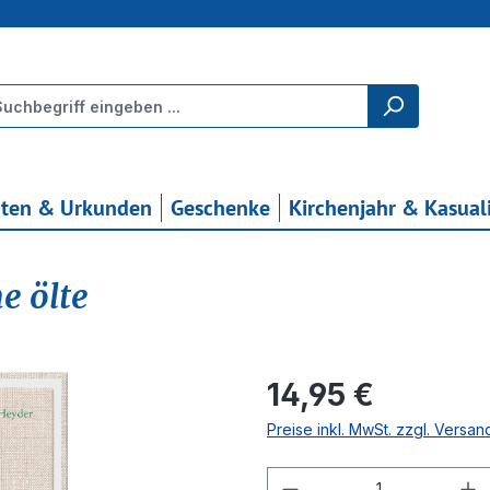
rten & Urkunden
Geschenke
Kirchenjahr & Kasual
e ölte
Regulärer Preis:
14,95 €
Preise inkl. MwSt. zzgl. Versa
Produkt Anzahl: G