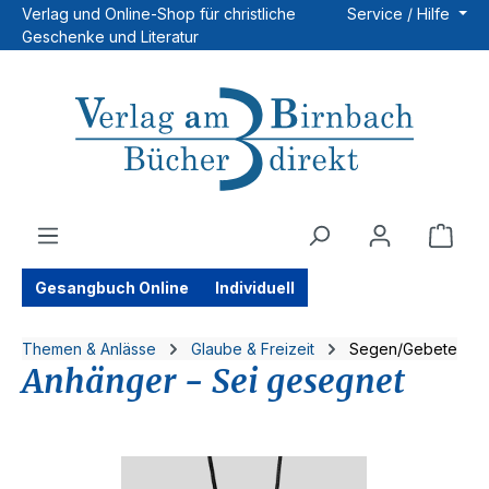
Verlag und Online-Shop für christliche
Service / Hilfe
Zum Hauptinhalt springen
Geschenke und Literatur
Ware
Gesangbuch Online
Individuell
Themen & Anlässe
Glaube & Freizeit
Segen/Gebete
Anhänger - Sei gesegnet
Bildergalerie überspringen