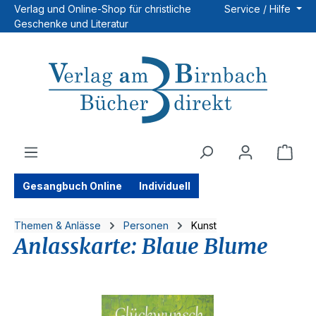
Verlag und Online-Shop für christliche
Service / Hilfe
Zum Hauptinhalt springen
Geschenke und Literatur
Ware
Gesangbuch Online
Individuell
Themen & Anlässe
Personen
Kunst
Anlasskarte: Blaue Blume
Bildergalerie überspringen