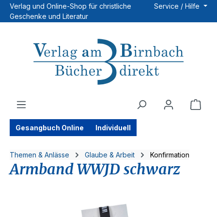
Verlag und Online-Shop für christliche
Service / Hilfe
Zum Hauptinhalt springen
Geschenke und Literatur
Ware
Gesangbuch Online
Individuell
Themen & Anlässe
Glaube & Arbeit
Konfirmation
Armband WWJD schwarz
Bildergalerie überspringen