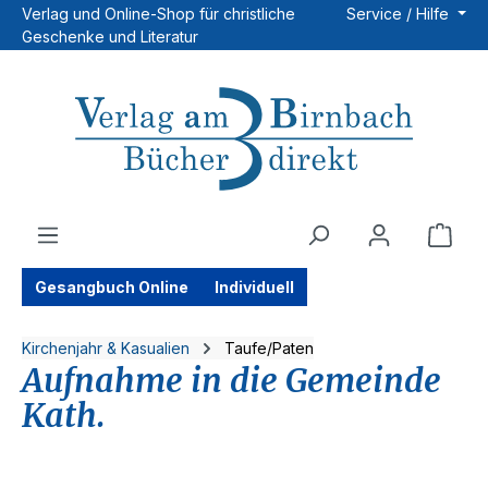
Verlag und Online-Shop für christliche
Service / Hilfe
Zum Hauptinhalt springen
Geschenke und Literatur
Ware
Gesangbuch Online
Individuell
Kirchenjahr & Kasualien
Taufe/Paten
Aufnahme in die Gemeinde
Kath.