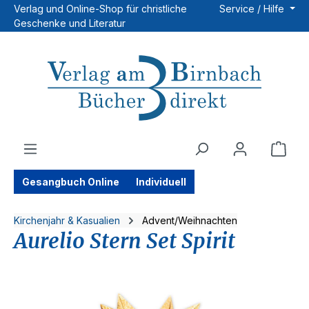
Verlag und Online-Shop für christliche
Service / Hilfe
Zum Hauptinhalt springen
Geschenke und Literatur
Ware
Gesangbuch Online
Individuell
Kirchenjahr & Kasualien
Advent/Weihnachten
Aurelio Stern Set Spirit
Bildergalerie überspringen