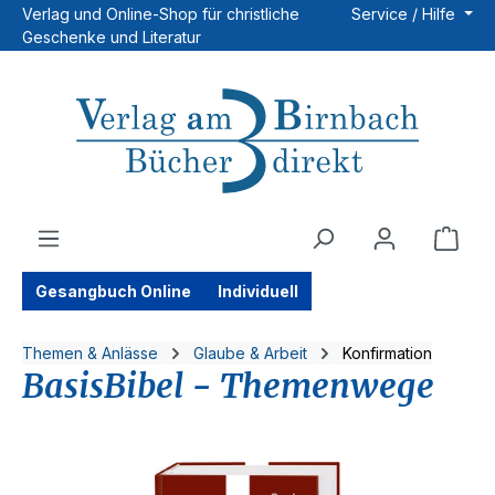
Verlag und Online-Shop für christliche
Service / Hilfe
Zum Hauptinhalt springen
Geschenke und Literatur
Ware
Gesangbuch Online
Individuell
Themen & Anlässe
Glaube & Arbeit
Konfirmation
BasisBibel - Themenwege
Bildergalerie überspringen