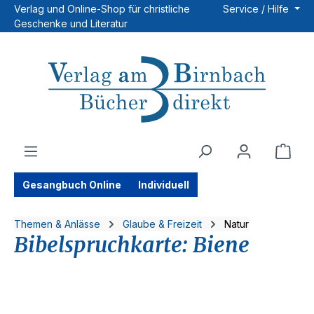
Verlag und Online-Shop für christliche
Service / Hilfe
Zum Hauptinhalt springen
Geschenke und Literatur
Ware
Gesangbuch Online
Individuell
Themen & Anlässe
Glaube & Freizeit
Natur
Bibelspruchkarte: Biene
Bildergalerie überspringen