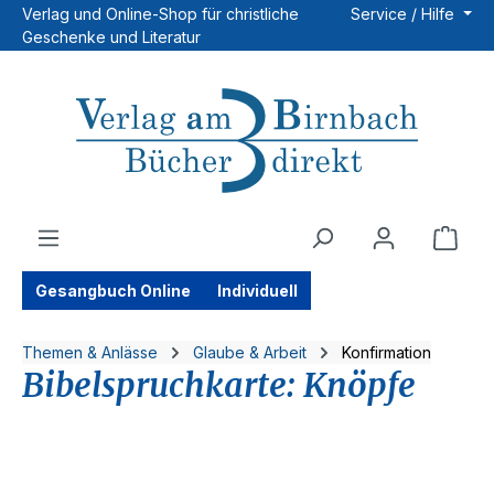
Verlag und Online-Shop für christliche
Service / Hilfe
Zum Hauptinhalt springen
Geschenke und Literatur
Ware
Gesangbuch Online
Individuell
Themen & Anlässe
Glaube & Arbeit
Konfirmation
Bibelspruchkarte: Knöpfe
Bildergalerie überspringen