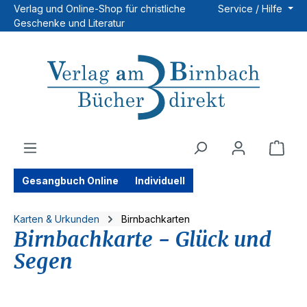
Verlag und Online-Shop für christliche
Service / Hilfe
Zum Hauptinhalt springen
Geschenke und Literatur
Ware
Gesangbuch Online
Individuell
Karten & Urkunden
Birnbachkarten
Birnbachkarte - Glück und
Segen