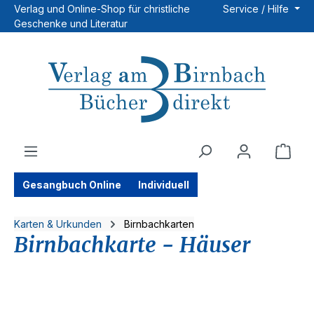
Verlag und Online-Shop für christliche
Service / Hilfe
Zum Hauptinhalt springen
Geschenke und Literatur
Ware
Gesangbuch Online
Individuell
Karten & Urkunden
Birnbachkarten
Birnbachkarte - Häuser
Bildergalerie überspringen