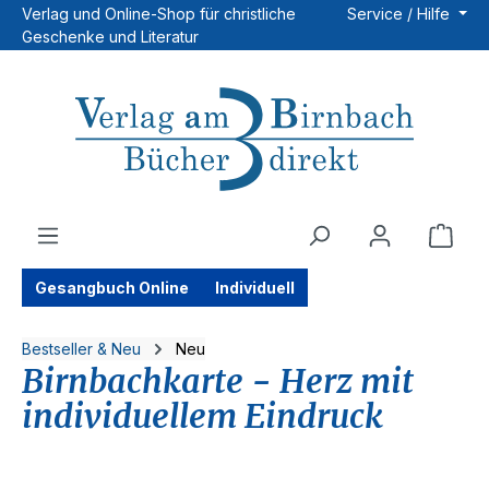
Verlag und Online-Shop für christliche
Service / Hilfe
Zum Hauptinhalt springen
Geschenke und Literatur
Ware
Gesangbuch Online
Individuell
Bestseller & Neu
Neu
Birnbachkarte - Herz mit
individuellem Eindruck