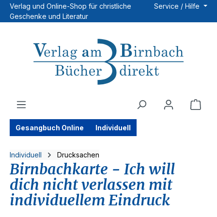
Verlag und Online-Shop für christliche
Service / Hilfe
Zum Hauptinhalt springen
Geschenke und Literatur
Ware
Gesangbuch Online
Individuell
Individuell
Drucksachen
Birnbachkarte - Ich will
dich nicht verlassen mit
individuellem Eindruck