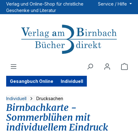
Verlag und Online-Shop für christliche
Service / Hilfe
Zum Hauptinhalt springen
Geschenke und Literatur
Ware
Gesangbuch Online
Individuell
Individuell
Drucksachen
Birnbachkarte -
Sommerblühen mit
individuellem Eindruck