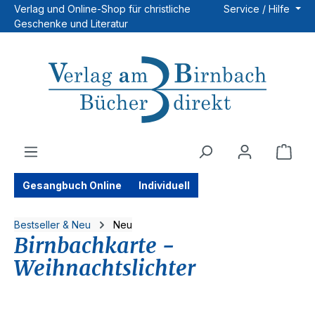
Verlag und Online-Shop für christliche
Service / Hilfe
Zum Hauptinhalt springen
Geschenke und Literatur
Ware
Gesangbuch Online
Individuell
Bestseller & Neu
Neu
Birnbachkarte -
Weihnachtslichter