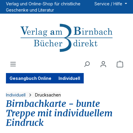
Verlag und Online-Shop für christliche
Service / Hilfe
Zum Hauptinhalt springen
Geschenke und Literatur
Ware
Gesangbuch Online
Individuell
Individuell
Drucksachen
Birnbachkarte - bunte
Treppe mit individuellem
Eindruck