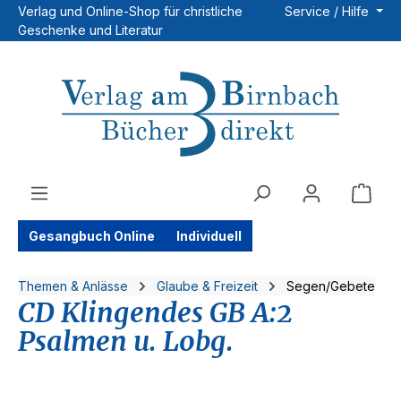
Verlag und Online-Shop für christliche
Service / Hilfe
Zum Hauptinhalt springen
Geschenke und Literatur
Ware
Gesangbuch Online
Individuell
Themen & Anlässe
Glaube & Freizeit
Segen/Gebete
CD Klingendes GB A:2
Psalmen u. Lobg.