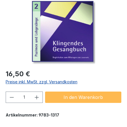
Bildergalerie überspringen
Regulärer Preis:
16,50 €
Preise inkl. MwSt. zzgl. Versandkosten
Produkt Anzahl: Gib den gewünschten We
In den Warenkorb
Artikelnummer:
9783-1317