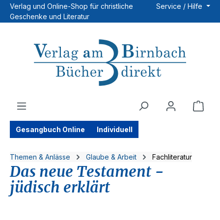
Verlag und Online-Shop für christliche
Service / Hilfe
Zum Hauptinhalt springen
Geschenke und Literatur
Ware
Gesangbuch Online
Individuell
Themen & Anlässe
Glaube & Arbeit
Fachliteratur
Das neue Testament -
jüdisch erklärt