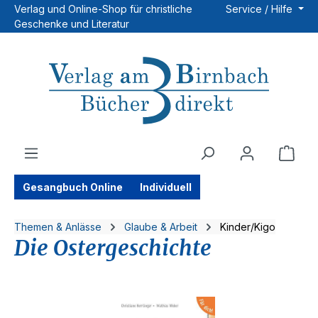
Verlag und Online-Shop für christliche
Service / Hilfe
Zum Hauptinhalt springen
Geschenke und Literatur
Ware
Gesangbuch Online
Individuell
Themen & Anlässe
Glaube & Arbeit
Kinder/Kigo
Die Ostergeschichte
Bildergalerie überspringen