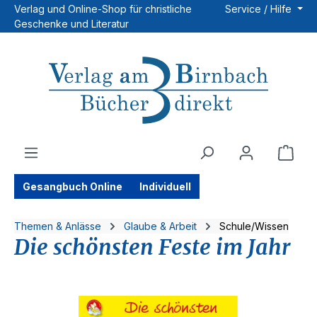
Verlag und Online-Shop für christliche
Service / Hilfe
Zum Hauptinhalt springen
Geschenke und Literatur
Ware
Gesangbuch Online
Individuell
Themen & Anlässe
Glaube & Arbeit
Schule/Wissen
Die schönsten Feste im Jahr
Bildergalerie überspringen