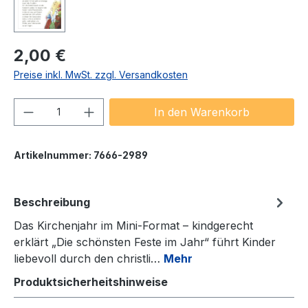
Regulärer Preis:
2,00 €
Preise inkl. MwSt. zzgl. Versandkosten
Produkt Anzahl: Gib den gewünschten We
In den Warenkorb
Artikelnummer:
7666-2989
Beschreibung
Das Kirchenjahr im Mini-Format – kindgerecht
erklärt „Die schönsten Feste im Jahr“ führt Kinder
liebevoll durch den christli…
Mehr
Produktsicherheitshinweise