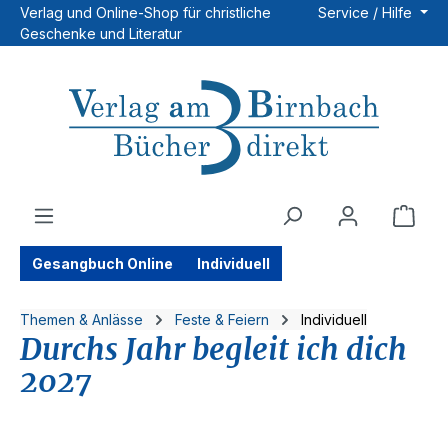
Verlag und Online-Shop für christliche
Service / Hilfe
Zum Hauptinhalt springen
Geschenke und Literatur
Ware
Gesangbuch Online
Individuell
Themen & Anlässe
Feste & Feiern
Individuell
Durchs Jahr begleit ich dich
2027