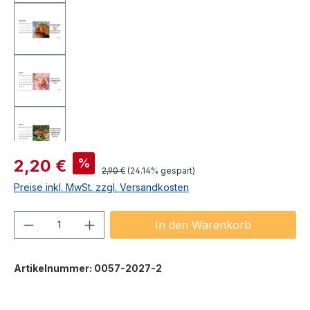
Verkaufspreis:
%
2,20 €
Regulärer Preis:
2,90 €
(24.14% gespart)
Preise inkl. MwSt. zzgl. Versandkosten
Produkt Anzahl: Gib den gewünschten We
In den Warenkorb
Artikelnummer:
0057-2027-2