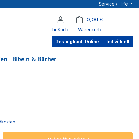
Service / Hilfe
0,00 €
Warenkorb enthä
Ihr Konto
Warenkorb
Gesangbuch Online
Individuell
ien
Bibeln & Bücher
ndkosten
ib den gewünschten Wert ein oder benu
In den Warenkorb