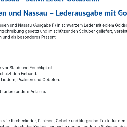
en und Nassau – Lederausgabe mit Go
sen und Nassau (Ausgabe F) in schwarzem Leder mit edlem Goldschnit
htschreibung gesetzt und im schützenden Schuber geliefert, vereint
h und als besonderes Präsent.
n vor Staub und Feuchtigkeit.
chützt den Einband.
n Liedern, Psalmen und Gebeten.
 für besondere Anlässe.
ale Kirchenlieder, Psalmen, Gebete und liturgische Texte für den
laubens durch das Kirchenjahr und in den besonderen Stationen de