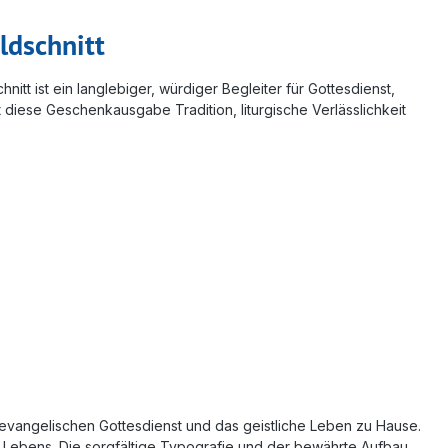
ldschnitt
t ist ein langlebiger, würdiger Begleiter für Gottesdienst,
 diese Geschenkausgabe Tradition, liturgische Verlässlichkeit
 evangelischen Gottesdienst und das geistliche Leben zu Hause.
s Lebens. Die sorgfältige Typografie und der bewährte Aufbau