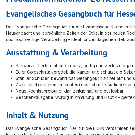
Evangelisches Gesangbuch für Hess
Das Evangelische Gesangbuch für die Evangelische Kirche in Hes
Hausandacht und persönliche Zeiten der Stille. In der neuen Rec
und hochwertige Verarbeitung – ideal für den täglichen Gebrauc
Ausstattung & Verarbeitung
Schwarzer Ledereinband: robust, griffig und zeitlos elegant.
Edler Goldschnitt: veredelt die Kanten und schützt die Seite
Stabiler Schuber: bewahrt das Gesangbuch sicher auf und s
Zwei Lesebändchen: erleichtern das schnelle Auffinden vo
Neue Rechtschreibung: klar, zeitgemäß und gut lesbar.
Geschenkausgabe: würdig in Anmutung und Haptik – perfekt
Inhalt & Nutzung
Das Evangelische Gesangbuch (EG) für die EKHN versammelt zentr
Es unterstützt Gemeinde, Chöre und Einzelne in der Feier des G