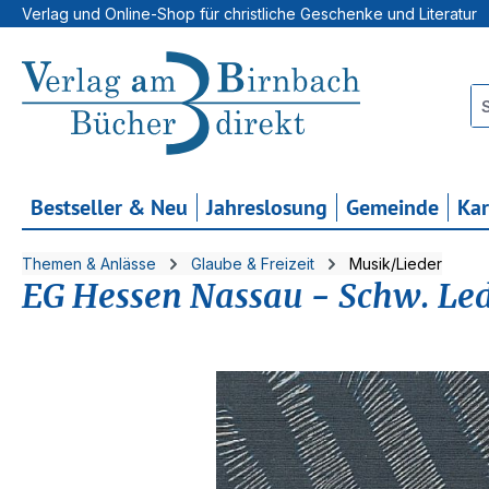
Verlag und Online-Shop für christliche Geschenke und Literatur
 Hauptinhalt springen
Zur Suche springen
Zur Hauptnavigation springen
Bestseller & Neu
Jahreslosung
Gemeinde
Ka
Themen & Anlässe
Glaube & Freizeit
Musik/Lieder
EG Hessen Nassau - Schw. Led
Bildergalerie überspringen