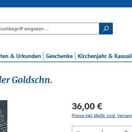
rten & Urkunden
Geschenke
Kirchenjahr & Kasual
er Goldschn.
Regulärer Preis:
36,00 €
Preise inkl. MwSt. zzgl. Versa
Produkt Anzahl: G