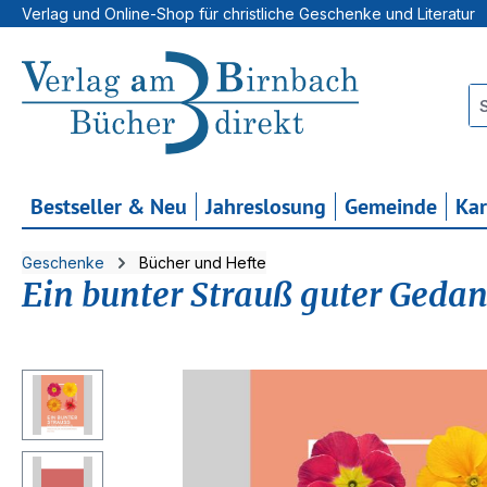
Verlag und Online-Shop für christliche Geschenke und Literatur
 Hauptinhalt springen
Zur Suche springen
Zur Hauptnavigation springen
Bestseller & Neu
Jahreslosung
Gemeinde
Ka
Geschenke
Bücher und Hefte
Ein bunter Strauß guter Geda
Bildergalerie überspringen