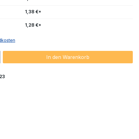
1,38 €*
1,28 €*
ndkosten
ib den gewünschten Wert ein oder benu
In den Warenkorb
23