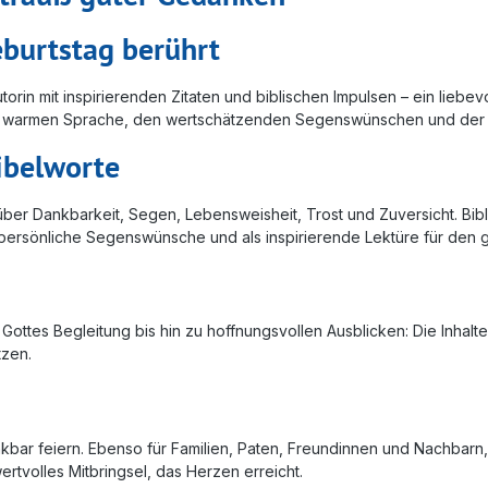
burtstag berührt
orin mit inspirierenden Zitaten und biblischen Impulsen – ein liebe
der warmen Sprache, den wertschätzenden Segenswünschen und der
ibelworte
e über Dankbarkeit, Segen, Lebensweisheit, Trost und Zuversicht. 
ür persönliche Segenswünsche und als inspirierende Lektüre für den
ttes Begleitung bis hin zu hoffnungsvollen Ausblicken: Die Inhalte 
tzen.
bar feiern. Ebenso für Familien, Paten, Freundinnen und Nachbarn, 
rtvolles Mitbringsel, das Herzen erreicht.