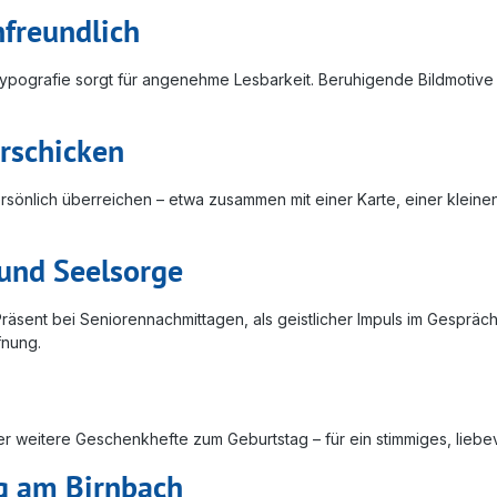
nfreundlich
e Typografie sorgt für angenehme Lesbarkeit. Beruhigende Bildmotiv
erschicken
 persönlich überreichen – etwa zusammen mit einer Karte, einer kle
 und Seelsorge
äsent bei Seniorennachmittagen, als geistlicher Impuls im Gespräch
fnung.
weitere Geschenkhefte zum Geburtstag – für ein stimmiges, liebevo
g am Birnbach