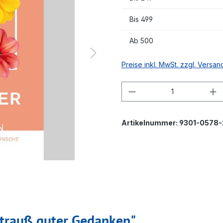
Bis
499
Ab
500
Preise inkl. MwSt. zzgl. Versa
Produkt Anzahl: G
Artikelnummer:
9301-0578-
Strauß guter Gedanken"